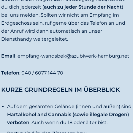
e
du dich jederzeit (
auch zu jeder Stunde der Nacht
)
n
bei uns melden. Sollten wir nicht am Empfang im
Erdgeschoss sein, ruf gerne über das Telefon an und
der Anruf wird dann automatisch an unser
Diensthandy weitergeleitet.
Email
:
empfang-wandsbek@azubiwerk-hamburg.net
Telefon
: 040 / 6077 144 70
KURZE GRUNDREGELN IM ÜBERBLICK
Auf dem gesamten Gelände (innen und außen) sind
Hartalkohol and Cannabis (sowie illegale Drogen)
verboten
. Auch wenn du 18 oder älter bist.