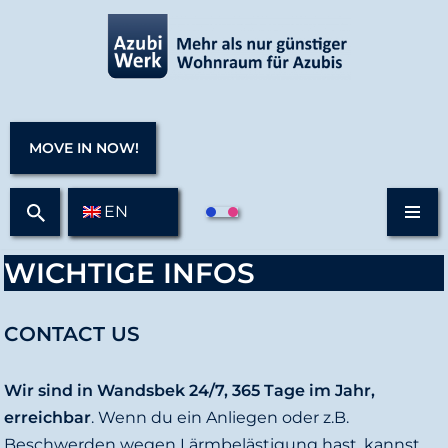
Z
u
m
I
MOVE IN NOW!
n
h
EN
a
l
WICHTIGE INFOS
t
s
p
CONTACT US
r
i
Wir sind in Wandsbek 24/7, 365 Tage im Jahr,
n
erreichbar
. Wenn du ein Anliegen oder z.B.
g
Beschwerden wegen Lärmbelästigung hast, kannst