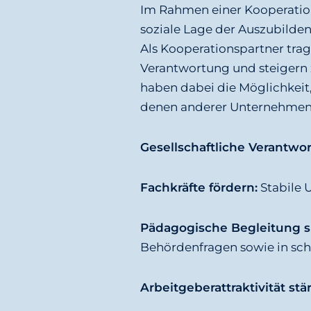
g
Im Rahmen einer Kooperatio
e
soziale Lage der Auszubilden
n
Als Kooperationspartner trag
Verantwortung und steigern z
haben dabei die Möglichkeit,
denen anderer Unternehmen 
Gesellschaftliche Verantwo
Fachkräfte fördern:
Stabile 
Pädagogische Begleitung s
Behördenfragen sowie in sch
Arbeitgeberattraktivität stä