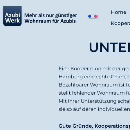
Home
Z
Kooper
u
m
I
UNTE
n
h
a
Eine Kooperation mit der g
l
Hamburg eine echte Chance z
t
Bezahlbarer Wohnraum ist fü
s
stellt fehlender Wohnraum f
p
Mit Ihrer Unterstützung scha
r
sie so auf deren individuell
i
n
Gute Gründe, Kooperations