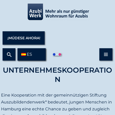
S
a
l
t
¡MÚDESE AHORA!
a
r
ES
a
l
UNTERNEHMESKOOPERATIO
c
o
N
n
t
Eine Kooperation mit der gemeinnützigen Stiftung
e
Auszubildendenwerk* bedeutet, jungen Menschen in
n
Hamburg eine echte Chance zu geben und zugleich
i