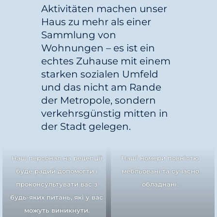
Aktivitäten machen unser
Haus zu mehr als einer
Sammlung von
Wohnungen – es ist ein
echtes Zuhause mit einem
starken sozialen Umfeld
und das nicht am Rande
der Metropole, sondern
verkehrsgünstig mitten in
der Stadt gelegen.
Наш персонал на рецепції
Наші номери повністю
буде радий допомогти і
мебльовані та сучасно
проконсультувати вас з
обладнані.
будь-яких питань, які у вас
можуть виникнути.