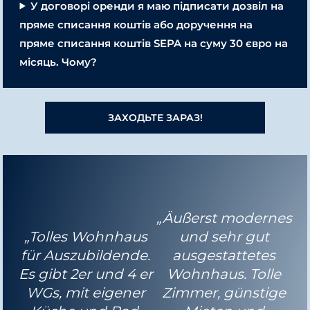
У договорі оренди я маю підписати дозвіл на
пряме списання коштів або доручення на
пряме списання коштів SEPA на суму 30 євро на
місяць. Чому?
ЗАХОДЬТЕ ЗАРАЗ!
„Äußerst modernes
„Tolles Wohnhaus
und sehr gut
für Auszubildende.
ausgestattetes
Es gibt 2er und 4 er
Wohnhaus. Tolle
WGs, mit eigener
Zimmer, günstige