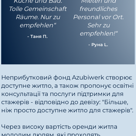
Küche und Bad.
Mieten und
Tolle Gemeinschaft
freundliches
Räume. Nur zu
Personal vor Ort.
empfehlen“
Sehr zu
empfehlen!“
- Таня П.
- Руна L.
Неприбутковий фонд Azubiwerk створює
доступне житло, а також пропонує освітні
консультації та послуги підтримки для
стажерів - відповідно до девізу: "Більше,
ніж просто доступне житло для стажерів".
Через високу вартість оренди житла
молодим людям, які проходять