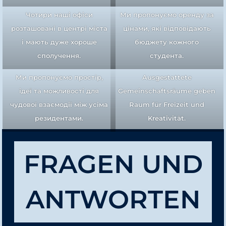
Чотири наші офіси
Ми пропонуємо оренду за
розташовані в центрі міста
цінами, які відповідають
і мають дуже хороше
бюджету кожного
сполучення.
студента.
Ми пропонуємо простір,
Ausgestattete
ідеї та можливості для
Gemeinschaftsräume geben
чудової взаємодії між усіма
Raum für Freizeit und
резидентами.
Kreativität.
FRAGEN UND
ANTWORTEN