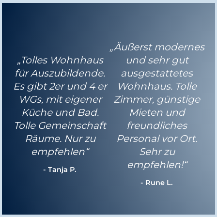
„Äußerst modernes
„Tolles Wohnhaus
und sehr gut
für Auszubildende.
ausgestattetes
Es gibt 2er und 4 er
Wohnhaus. Tolle
WGs, mit eigener
Zimmer, günstige
Küche und Bad.
Mieten und
Tolle Gemeinschaft
freundliches
Räume. Nur zu
Personal vor Ort.
empfehlen“
Sehr zu
empfehlen!“
- Tanja P.
- Rune L.