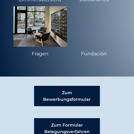
d
o
Fragen
Fundación
Zum
Bewerbungsformular
Zum Formular
Belegungsverfahren