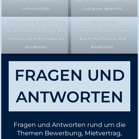
céntricas y muy bien
ajustan al presupuesto de
comunicadas.
cualquier aprendiz.
Ofrecemos espacio, ideas y
Ausgestattete
oportunidades para una gran
Gemeinschaftsräume geben
interacción entre todos los
Raum für Freizeit und
residentes.
Kreativität.
FRAGEN UND
ANTWORTEN
Fragen und Antworten rund um die
Themen Bewerbung, Mietvertrag,