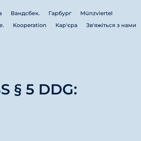
а
Вандсбек.
Гарбург
Münzviertel
е.
Kooperation
Кар'єра
Зв'яжіться з нами
 § 5 DDG: