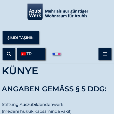
İ
ç
e
r
ŞİMDİ TAŞININ!
i
ğ
TR
e
g
KÜNYE
e
ç
ANGABEN GEMÄSS § 5 DDG:
Stiftung Auszubildendenwerk
(medeni hukuk kapsamında vakıf)