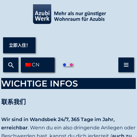
跳
至
正
文
立即入住！
CN
WICHTIGE INFOS
联系我们
Wir sind in Wandsbek 24/7, 365 Tage im Jahr,
erreichbar
. Wenn du ein also dringende Anliegen oder
Beschwerden hast, kannst du dich jederzeit (
auch zu