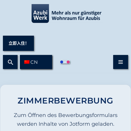
跳
至
正
文
立即入住！
CN
ZIMMERBEWERBUNG
Zum Öffnen des Bewerbungsformulars
werden Inhalte von Jotform geladen.