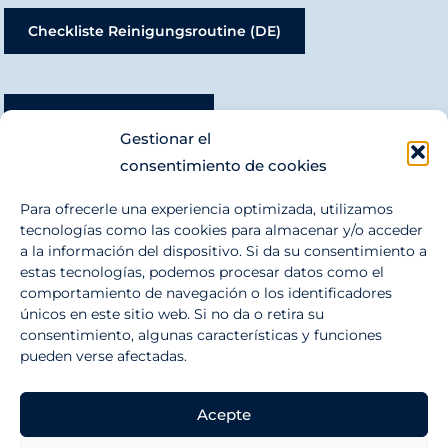
Checkliste Reinigungsroutine (DE)
Cleaning Routine (EN)
Gestionar el
consentimiento de cookies
Einkaufsmöglichkeiten In Der Umgebung
Para ofrecerle una experiencia optimizada, utilizamos
tecnologías como las cookies para almacenar y/o acceder
a la información del dispositivo. Si da su consentimiento a
estas tecnologías, podemos procesar datos como el
Info BAB
comportamiento de navegación o los identificadores
únicos en este sitio web. Si no da o retira su
consentimiento, algunas características y funciones
pueden verse afectadas.
PÓNGASE EN CONTACTO CON NOSOTROS
Acepte