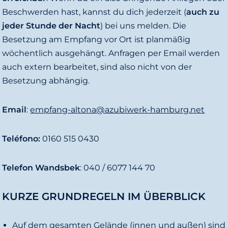
d
Beschwerden hast, kannst du dich jederzeit (
auch zu
o
jeder Stunde der Nacht
) bei uns melden. Die
Besetzung am Empfang vor Ort ist planmäßig
wöchentlich ausgehängt. Anfragen per Email werden
auch extern bearbeitet, sind also nicht von der
Besetzung abhängig.
Email
:
empfang-altona@azubiwerk-hamburg.net
Teléfono:
0160 515 0430
Telefon
Wandsbek
: 040 / 6077 144 70
KURZE GRUNDREGELN IM ÜBERBLICK
Auf dem gesamten Gelände (innen und außen) sind