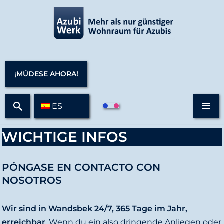
S
a
l
t
¡MÚDESE AHORA!
a
r
ES
a
l
WICHTIGE INFOS
c
o
n
PÓNGASE EN CONTACTO CON
t
NOSOTROS
e
n
Wir sind in Wandsbek 24/7, 365 Tage im Jahr,
i
erreichbar
. Wenn du ein also dringende Anliegen oder