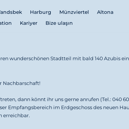
andsbek
Harburg
Münzviertel
Altona
ation
Kariyer
Bize ulaşın
ren wunderschönen Stadtteil mit bald 140 Azubis ein
er Nachbarschaft!
treten, dann könnt ihr uns gerne anrufen (Tel.: 040 6
er Empfangsbereich im Erdgeschoss des neuen Hause
h erreichbar.