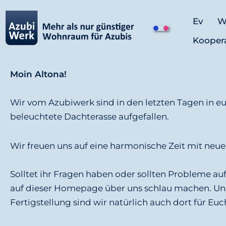
Ev
W
İ
Kooper
ç
e
r
Moin Altona!
i
ğ
Wir vom Azubiwerk sind in den letzten Tagen in eu
e
beleuchtete Dachterasse aufgefallen.
g
e
Wir freuen uns auf eine harmonische Zeit mit neu
ç
Solltet ihr Fragen haben oder sollten Probleme auf
auf dieser Homepage über uns schlau machen. Uns
Fertigstellung sind wir natürlich auch dort für Euc