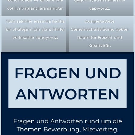
konumdadır ve birbirleriyle
uygun fiyatlarla kiralama
çok iyi bağlantılara sahiptir.
yapıyoruz.
Tüm sakinler arasında harika
Ausgestattete
bir etkileşim için alan, fikirler
Gemeinschaftsräume geben
ve fırsatlar sunuyoruz.
Raum für Freizeit und
Kreativität.
FRAGEN UND
ANTWORTEN
Fragen und Antworten rund um die
Themen Bewerbung, Mietvertrag,