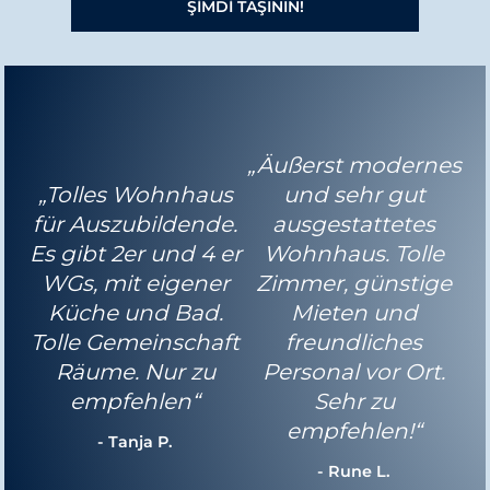
ŞİMDİ TAŞININ!
„Äußerst modernes
„Tolles Wohnhaus
und sehr gut
für Auszubildende.
ausgestattetes
Es gibt 2er und 4 er
Wohnhaus. Tolle
WGs, mit eigener
Zimmer, günstige
Küche und Bad.
Mieten und
Tolle Gemeinschaft
freundliches
Räume. Nur zu
Personal vor Ort.
empfehlen“
Sehr zu
empfehlen!“
- Tanja P.
- Rune L.