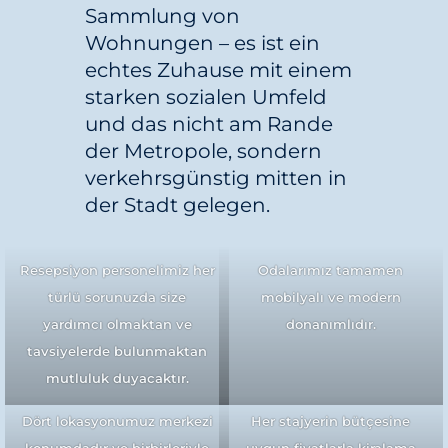
Sammlung von
Wohnungen – es ist ein
echtes Zuhause mit einem
starken sozialen Umfeld
und das nicht am Rande
der Metropole, sondern
verkehrsgünstig mitten in
der Stadt gelegen.
Resepsiyon personelimiz her
Odalarımız tamamen
türlü sorunuzda size
mobilyalı ve modern
yardımcı olmaktan ve
donanımlıdır.
tavsiyelerde bulunmaktan
mutluluk duyacaktır.
Dört lokasyonumuz merkezi
Her stajyerin bütçesine