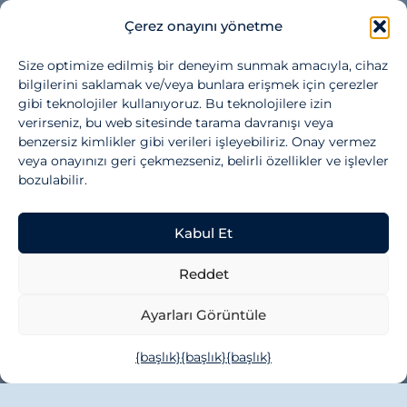
Çerez onayını yönetme
Size optimize edilmiş bir deneyim sunmak amacıyla, cihaz
bilgilerini saklamak ve/veya bunlara erişmek için çerezler
gibi teknolojiler kullanıyoruz. Bu teknolojilere izin
pazarlama çerezlerini kabul etmek ve
verirseniz, bu web sitesinde tarama davranışı veya
bu içeriği etkinleştirmek için tıklayın
benzersiz kimlikler gibi verileri işleyebiliriz. Onay vermez
veya onayınızı geri çekmezseniz, belirli özellikler ve işlevler
bozulabilir.
Kabul Et
Reddet
Ayarları Görüntüle
{başlık}
{başlık}
{başlık}