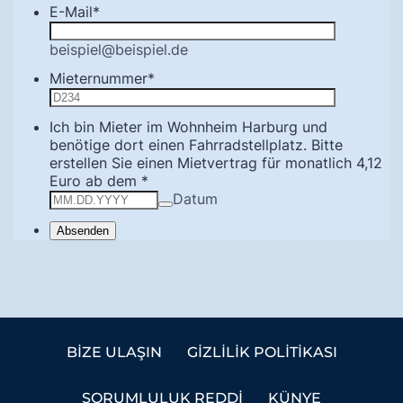
BIZE ULAŞIN
GIZLILIK POLITIKASI
SORUMLULUK REDDI
KÜNYE