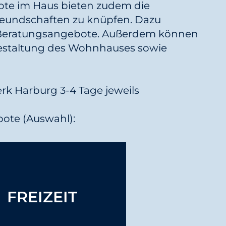
ote im Haus bieten zudem die
reundschaften zu knüpfen. Dazu
e Beratungsangebote. Außerdem können
Gestaltung des Wohnhauses sowie
k Harburg 3-4 Tage jeweils
ote (Auswahl):
bende und Sportangebote
Garten- und Handwerks-AG
FREIZEIT
Film- und Spieleabende