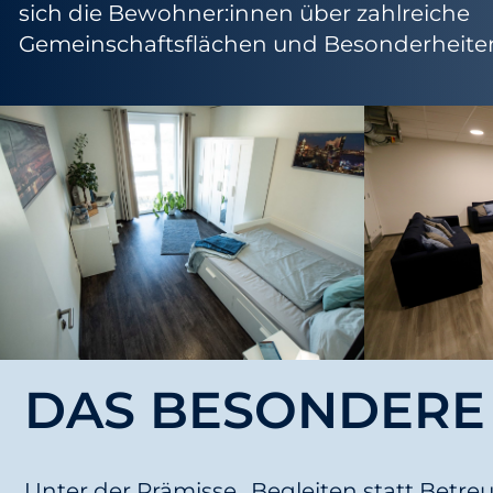
g
sich die Bewohner:innen über zahlreiche
e
Gemeinschaftsflächen und Besonderheiten
n
DAS BESONDERE
Unter der Prämisse „Begleiten statt Betr