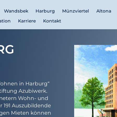
Wandsbek
Harburg
Münzviertel
Altona
ation
Karriere
Kontakt
RG
Wohnen in Harburg“
iftung Azubiwerk.
tmetern Wohn- und
ür 191 Auszubildende
igen Mieten können