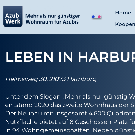
Home
Z
Kooper
u
m
I
n
LEBEN IN HARBU
h
a
l
Helmsweg 30, 21073 Hamburg
t
s
Unter dem Slogan „Mehr als nur günstig 
p
entstand 2020 das zweite Wohnhaus der St
r
Der Neubau mit insgesamt 4.600 Quadra
i
Nutzfläche bietet auf 8 Geschossen Platz f
n
in 94 Wohngemeinschaften. Neben günst