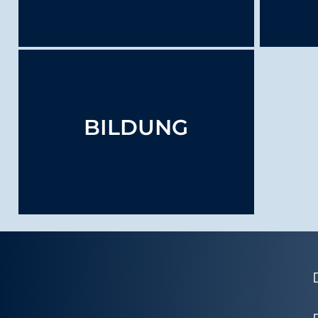
Persönliche Probleme
Haushaltsführung und
Finanzdisziplin
BILDUNG
Selbstorganisation und Lernhilfen
Kunst und Kultur vor Ort