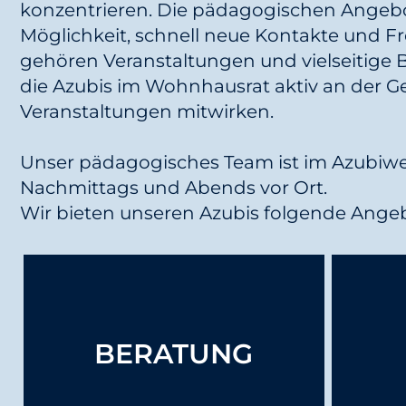
konzentrieren. Die pädagogischen Angeb
Möglichkeit, schnell neue Kontakte und F
gehören Veranstaltungen und vielseitig
die Azubis im Wohnhausrat aktiv an der 
Veranstaltungen mitwirken.
Unser pädagogisches Team ist im Azubiwer
Nachmittags und Abends vor Ort.
Wir bieten unseren Azubis folgende Angeb
Beantragung von
Kocha
Berufsausbildungsbeihilfe (BAB),
Foto-, 
BERATUNG
Wohngeld oder BAföG
Herausforderungen im Betrieb