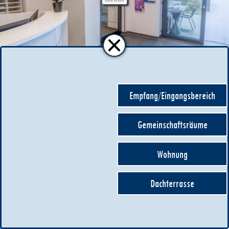
zum Kino
Empfang/Eingangsbereich
Standort: Wandsbek
Gemeinschaftsräume
Wohnung
Dachterrasse
Datenschutzhinweise
by Kevin Oepen Photography