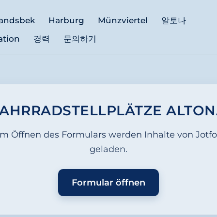
andsbek
Harburg
Münzviertel
알토나
ation
경력
문의하기
FAHRRADSTELLPLÄTZE ALTON
m Öffnen des Formulars werden Inhalte von Jotf
geladen.
Formular öffnen