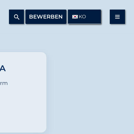
BEWERBEN
KO
A
orm